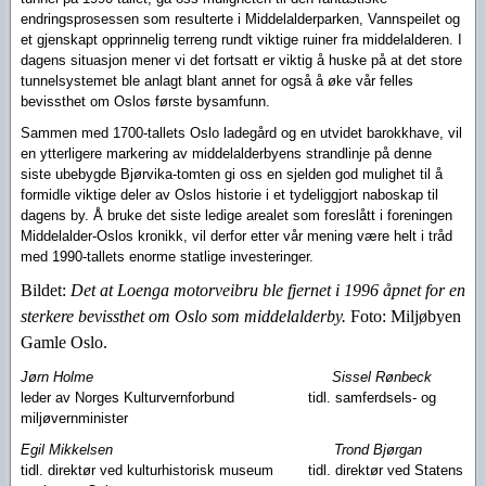
endringsprosessen som resulterte i Middelalderparken, Vannspeilet og
et gjenskapt opprinnelig terreng rundt viktige ruiner fra middelalderen. I
dagens situasjon mener vi det fortsatt er viktig å huske på at det store
tunnelsystemet ble anlagt blant annet for også å øke vår felles
bevissthet om Oslos første bysamfunn.
Sammen med 1700-tallets Oslo ladegård og en utvidet barokkhave, vil
en ytterligere markering av middelalderbyens strandlinje på denne
siste ubebygde Bjørvika-tomten gi oss en sjelden god mulighet til å
formidle viktige deler av Oslos historie i et tydeliggjort naboskap til
dagens by. Å bruke det siste ledige arealet som foreslått i foreningen
Middelalder-Oslos kronikk, vil derfor etter vår mening være helt i tråd
med 1990-tallets enorme statlige investeringer.
Bildet:
Det at Loenga motorveibru ble fjernet i 1996 åpnet for en
sterkere bevissthet om Oslo som middelalderby.
Foto: Miljøbyen
Gamle Oslo.
Jørn Holme
Sissel Rønbeck
leder av Norges Kulturvernforbund
tidl. samferdsels- og
miljøvernminister
Egil Mikkelsen
Trond Bjørgan
tidl. direktør ved kulturhistorisk museum
tidl. direktør ved Statens