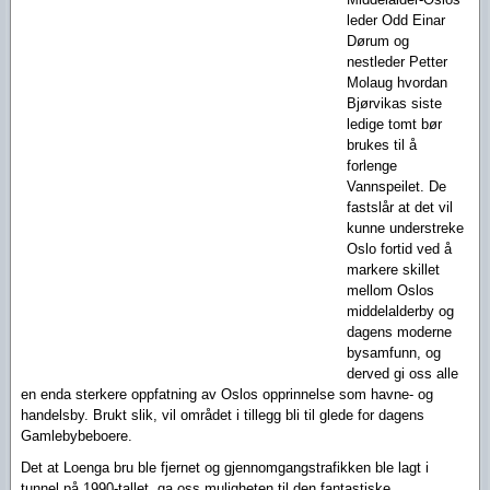
leder Odd Einar
Dørum og
nestleder Petter
Molaug hvordan
Bjørvikas siste
ledige tomt bør
brukes til å
forlenge
Vannspeilet. De
fastslår at det vil
kunne understreke
Oslo fortid ved å
markere skillet
mellom Oslos
middelalderby og
dagens moderne
bysamfunn, og
derved gi oss alle
en enda sterkere oppfatning av Oslos opprinnelse som havne- og
handelsby. Brukt slik, vil området i tillegg bli til glede for dagens
Gamlebybeboere.
Det at Loenga bru ble fjernet og gjennomgangstrafikken ble lagt i
tunnel på 1990-tallet, ga oss muligheten til den fantastiske