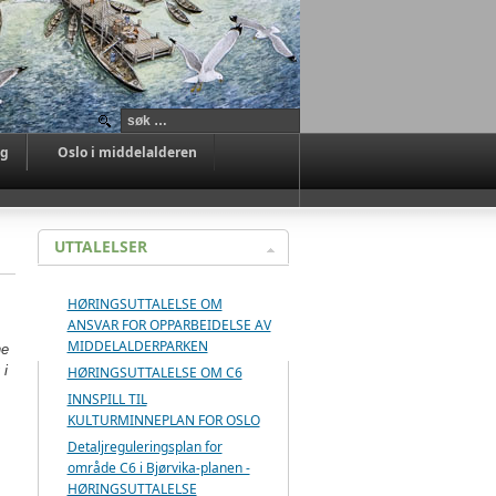
ag
Oslo i middelalderen
UTTALELSER
HØRINGSUTTALELSE OM
ANSVAR FOR OPPARBEIDELSE AV
MIDDELALDERPARKEN
ne
 i
HØRINGSUTTALELSE OM C6
INNSPILL TIL
KULTURMINNEPLAN FOR OSLO
Detaljreguleringsplan for
område C6 i Bjørvika-planen -
HØRINGSUTTALELSE