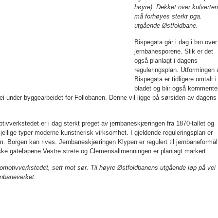
høyre). Dekket over kulver­ten
må forhøyes sterkt pga.
utgående Østfoldbane.
Bispegata
går i dag i bro over
jernbane­sporene. Slik er det
også planlagt i dagens
reguleringsplan. Utformingen 
Bispegata er tidligere omtalt i
bladet og blir også kommente
i under byggearbeidet for Follobanen. Denne vil ligge på sørsiden av dagens
tivverkstedet er i dag sterkt preget av jernbaneskjæringen fra 1870-tallet og
jellige typer moderne kunstnerisk virksomhet. I gjeldende reguleringsplan er
. Borgen kan rives. Jernbane­skjæringen Klypen er regulert til jernbane­formål
ske gateløpene Vestre strete og Clemensallmenningen er planlagt markert.
omotivverkstedet, sett mot sør. Til høyre Østfoldbanens utgående løp på vei
rnbaneverket.