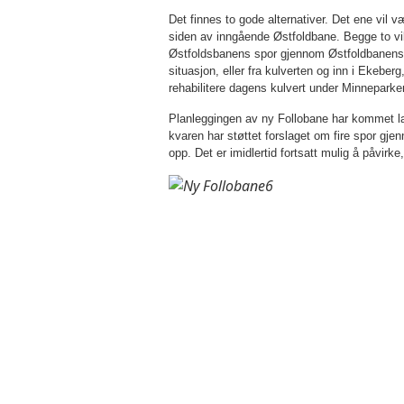
Det finnes to gode alternativer. Det ene vil
siden av inngående Østfoldbane. Begge to vi
Østfoldsbanens spor gjennom Østfoldbanens 
situasjon, eller fra kul­vert­en og inn i Ekebe
rehabilitere dagens kulvert under Minneparken
Planleggingen av ny Follobane har kom­met lan
kvaren har støttet forslaget om fire spor gj
opp. Det er imidlertid fortsatt mulig å påvirk