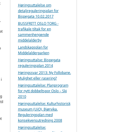
t
Høringsuttalelse om
detaljreguleringsplan for
Bispegata 10.02.2017
,
BUSSFRITT OSLO TORG -
trafikale tiltak for en
et
sammenhengende
middelalderby
Landskapsplan for
e
Middelalderparken
Høringsuttalse: Bispegata
reguleringsplan 2014
Høringssvar 2013: Ny Follobane.
Mulighet eller rasering?
 i
Høringsuttalelse: Planprogram
for nytt dobbeltspor Oslo – Ski
ng
2010
il
Høringsuttalelse: Kulturhistorisk
museum (UiO), Bjørvika.
Reguleringsplan med
et
konsekvensutredning 2008
Høringsuttalelse: