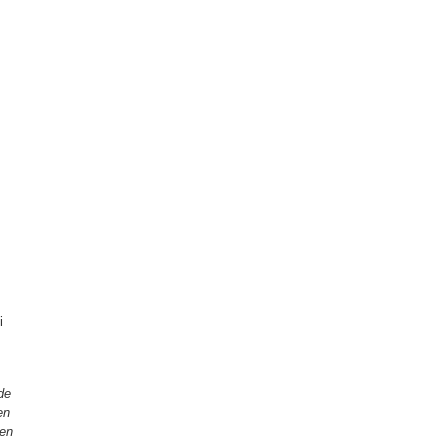
i
de
en
ren