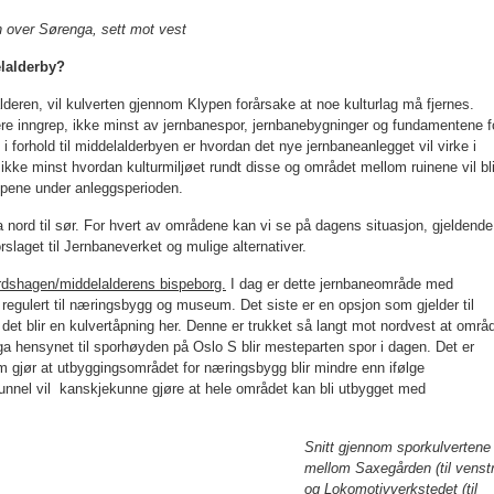
 over Sørenga, sett mot vest
elalderby?
alderen, vil kulverten gjennom Klypen forårsake at noe kulturlag må fjernes.
re inngrep, ikke minst av jern­banespor, jernbanebygninger og funda­mentene f
 forhold til middelalderbyen er hvordan det nye jernbaneanlegget vil virke i
 ikke minst hvordan kulturmiljøet rundt disse og områ­det mellom ruinene vil bl
empene under anleggsperioden.
 nord til sør. For hvert av områdene kan vi se på dagens situasjon, gjeldende
orslaget til Jernbaneverket og mulige alternativer.
rdshagen/middelalderens bispeborg.
I dag er dette jernbaneområde med
 regulert til næringsbygg og museum. Det siste er en opsjon som gjelder til
 det blir en kulvertåpning her. Denne er trukket så langt mot nordvest at områ
a hensynet til sporhøyden på Oslo S blir mesteparten spor i dagen. Det er
 gjør at utbyggingsområdet for næringsbygg blir mindre enn ifølge
tunnel vil kanskjekunne gjøre at hele området kan bli utbygget med
Snitt gjennom sporkulvertene
mellom Saxegården (til venst
og Lokomotiv­verkstedet (til