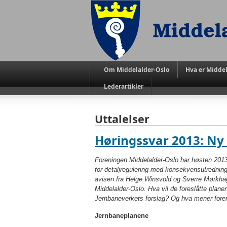
Om Middelalder-Oslo
Hva er Middel
Lederartikler
Uttalelser
Høringssvar 2013: Ny 
Foreningen Middelalder-Oslo har høsten 201
for detaljregulering med konsekvens­utrednin
avisen fra Helge Winsvold og Sverre Mørkhagen
Middelalder-Oslo. Hva vil de foreslåtte planen
Jernbaneverkets forslag? Og hva mener fore
Jernbaneplanene