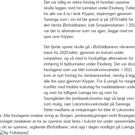
Det var tidlig en rekke forslag til hvordan sporene
skulle legges nord for tunnelen under Ekeberg. Felle
for alle var å ta i bruk Klypen, skjæringen gjennom
Sørenga som i sin tid ble gravd ut på 1870-tallet for
den første Østfoldbanen, kalt Smaalens­banen. I 20
var det to alternativer som var igjen, begge med tre
spor over Klypen.
Det fjerde sporet skulle gå i Østfoldbanens nåvære
trasé fra 1920-tallet, gjennom en kulvert under
ruinparken, og så med to forskjellige alternativer for
inn­føring til fjelltunnelen under Ekeberg. Det var dis
forslagene som var blitt konse­kvensutredet. I 2011
kom et nytt forslag fra Jernbane­verket, nemlig å leg
alle fire spor gjen­nom Klypen. For å unngå for mege
kon­flikt med fredete kulturlag fra middelalde­ren unde
og vest for tidligere Loenga bro og vest for
Saxegården ble jernbanekul­verten lagt så langt vest
som mulig, nær Lokomotivverkstedet på Sørenga.
Dette medførte at innkjøringen for biler til Loko­motiv
. Alle forslagene innebar riving av Borgen, jernbanebygningen inntil Bis­pe­­gat
laget innebærer at tre av spo­rene skal føres i kulvert inn under sporom­råde
ett av sporene, utgående Øst­fold­­bane, skal opp i dagen nordligst på Lo­enga