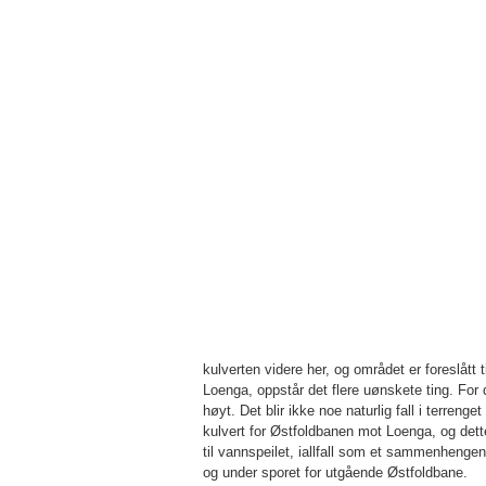
kulverten videre her, og om­rådet er foreslått
Loenga, oppstår det flere uøns­kete ting. For
høyt. Det blir ikke noe naturlig fall i terreng
kulvert for Østfoldbanen mot Loenga, og dette
til vannspeilet, iallfall som et sammenhen­ge
og under sporet for utgående Østfoldbane.