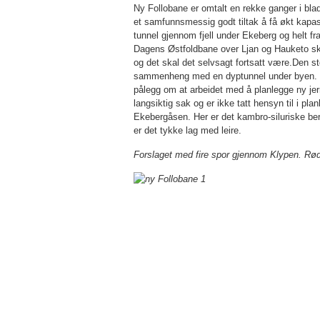
Ny Follobane er omtalt en rekke ganger i blad
et samfunnsmessig godt tiltak å få økt kapa
tunnel gjennom fjell under Ekeberg og helt fr
Dagens Øst­fold­bane over Ljan og Hauketo ska
og det skal det selvsagt fortsatt være.Den st
sammenheng med en dyptunnel under byen. Tid
pålegg om at arbeidet med å planlegge ny je
langsiktig sak og er ikke tatt hensyn til i p
Ekebergåsen. Her er det kambro-siluriske ber
er det tykke lag med leire.
Forslaget med fire spor gjennom Klypen. Rødt