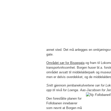
annet sted. Det må anlegges en omkjøringsve
gate.
Området sør for Bispegata
og fram til Lokomo
transportvirksomhet. Borgen huser bl.a. forsk
området avsatt til middelalderpark og muse­um
men er delvis overdekket, og de middelalder
Snitt gjennom jernbanekulvertene sør for Lok
opp til nivå for Loenga. Aas-Jacobsen for Je
Den foreslåtte planen for
Follobanen inne­bærer
som nevnt at Borgen må