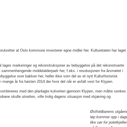
 forutsetter at Oslo kommune investerer egne midler her. Kulturetaten har laget
l lages markeringer og rekonstruksjoner av bebyggelse på det rekonstruerte
 en sam­menhengende middelalderpark her, f.eks. i resolusjonen fra årsmøtet i
byggelse over bakken her, heller ikke som del av et nytt Kulturhistorisk
i man­ge år fra høsten 2014 der hvor det når er asfalt vest for Klypen.
e kombineres med den planlagte kulverten gjennom Klypen, men måtte senkes 
ane skulle utsettes, ville trolig dagens situasjon med skjæring og
Østfoldbanens utgåen
løp kommer opp i dag
like sør for potetkjelle