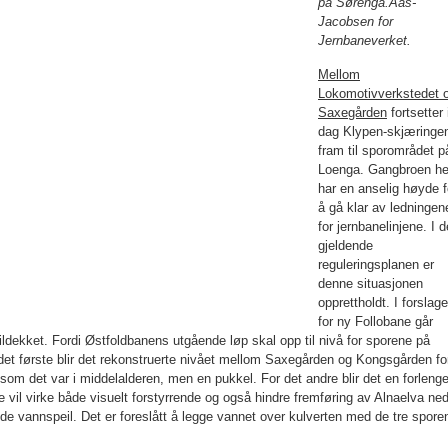
på Sør­enga.Aas-
Jacobsen for
Jernbaneverket.
Mellom
Lokomotivverkstedet 
Saxe­gården
fortsetter 
dag Klypen-skjæringe
fram til sporområdet p
Loenga. Gang­broen he
har en anselig høyde f
å gå klar av ledningen
for jernbanelinjene. I 
gjeldende
reguleringsplanen er
denne situasjonen
opprettholdt. I forslage
for ny Follobane går
 tildekket. Fordi Østfold­banens utgående løp skal opp til nivå for sporene på
 det første blir det rekon­struerte nivået mellom Saxegården og Kongsgården fo
et som det var i middelalderen, men en pukkel. For det andre blir det en forlenge
 vil virke både visuelt forstyrrende og også hindre fremføring av Alnaelva ne
nde vannspeil. Det er foreslått å legge vannet over kulverten med de tre spore