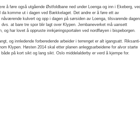
 være å føre også utgående Østfoldbane ned under Loenga og inn i Ekeberg, ve
l da komme ut i dagen ved Bækkelaget. Det andre er å føre ett av
nåværende kulvert og opp i dagen på sørsiden av Loenga, til­svarende dagen
rg, dvs. at bare tre spor blir lagt over Klypen. Jernbaneverket må uansett
, og har lovet å opp­ruste innkjøringsportalen ved nordfløyen i bispeborgen.
gt, og innledende forberedende arbeider i terrenget er alt igangsatt. Riks­anti
ennom Klypen. Høsten 2014 skal etter planen anleggsarbeidene for alvor starte
e, både på kort sikt og lang sikt. Oslo middelalderby er verd å kjempe for.