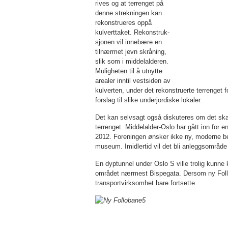
rives og at terrenget på
denne strekningen kan
rekon­strueres oppå
kulverttaket. Rekonstruk­
sjonen vil innebære en
tilnærmet jevn skrå­ning,
slik som i middelalderen.
Muligheten til å utnytte
arealer inntil vestsiden av
kul­ver­ten, under det rekonstruerte terrenget
forslag til slike underjordiske lokaler.
Det kan selvsagt også diskuteres om det ska
terren­get. Middelalder-Oslo har gått inn for
2012. Foreningen ønsker ikke ny, moderne be­
museum. Imidlertid vil det bli anleggsområde 
En dyptunnel under Oslo S ville trolig kunn
området nærmest Bispegata. Der­som ny Follob
transportvirksomhet bare fortsette.