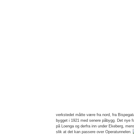
verkstedet måtte være fra nord, fra Bispe­gata
bygget i 1921 med senere påbygg. Det nye fors
på Loenga og derfra inn under Eke­berg, mens 
slik at det kan passere over Opera­tunnelen.