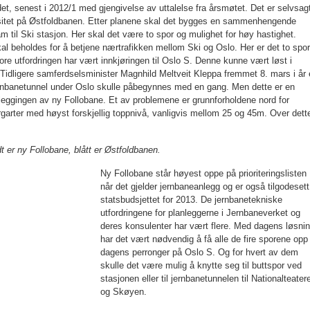
et, senest i 2012/1 med gjengivelse av uttalelse fra årsmøtet. Det er selvsag
­sitet på Østfoldbanen. Etter planene skal det bygges en sammenhengende
am til Ski stasjon. Her skal det være to spor og mulighet for høy hastighet.
l behol­des for å betjene nærtrafikken mellom Ski og Oslo. Her er det to spor
ore utfordringen har vært innkjørin­gen til Oslo S. Denne kunne vært løst i
ligere samferdselsminister Magn­hild Meltveit Kleppa fremmet 8. mars i år 
rnbanetunnel under Oslo skulle på­begynnes med en gang. Men dette er en
lanleggingen av ny Follobane. Et av problemene er grunnforholdene nord for
garter med høyst forskjellig toppnivå, vanligvis mellom 25 og 45m. Over dett
 er ny Follobane, blått er Østfoldbanen.
Ny Follobane står høyest oppe på priori­teringslisten
når det gjelder jernbaneanlegg og er også tilgode­sett
statsbudsjettet for 2013. De jernbane­tekniske
utfordringene for planleggerne i Jernbaneverket og
deres konsulenter har vært flere. Med dagens løsni
har det vært nødvendig å få alle de fire sporene opp t
dagens perronger på Oslo S. Og for hvert av dem
skulle det være mulig å knyt­te seg til buttspor ved
stasjonen eller til jernbanetunnelen til Nationalteater
og Skøyen.