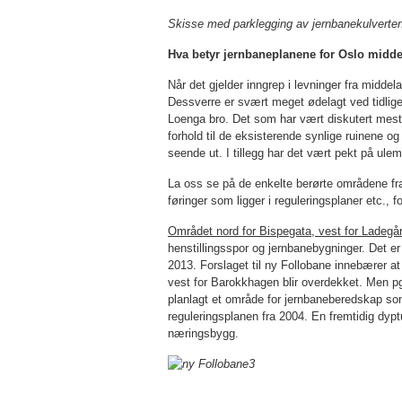
Skisse med parklegging av jernbanekulverten
Hva betyr jernbaneplanene for Oslo midd
Når det gjelder inngrep i levninger fra middel
Dessverre er svært meget ødelagt ved tidlige
Loenga bro. Det som har vært diskutert mest i
forhold til de eksisterende synlige ruinene og
seende ut. I til­legg har det vært pekt på ul
La oss se på de enkelte berørte områdene fra
føringer som ligger i reguleringsplaner etc., f
Området nord for Bispegata, vest for Ladegå
henstillingsspor og jernbanebygninger. Det er
2013. Forslaget til ny Follobane innebærer at
vest for Barokkhagen blir overdekket. Men pg
planlagt et område for jernbaneberedskap som
reguleringsplanen fra 2004. En fremtidig dyp
næringsbygg.