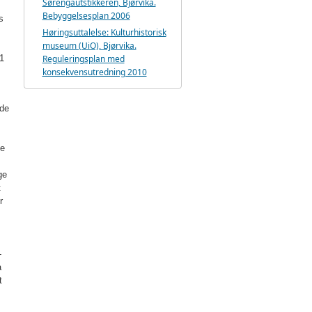
Sørengautstikkeren, Bjørvika.
Bebyggelsesplan 2006
s
Høringsuttalelse: Kulturhistorisk
museum (UiO), Bjørvika.
11
Reguleringsplan med
konsekvensutredning 2010
nde
se
ge
t
r
­
a
t