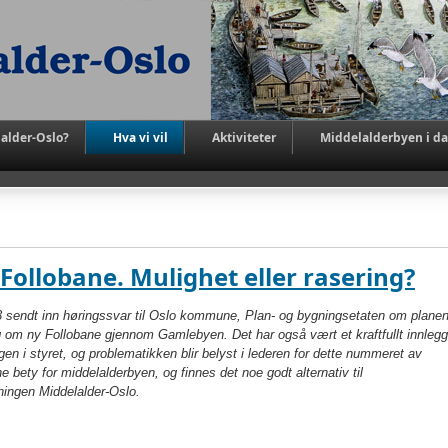
alder-Oslo?
Hva vi vil
Aktiviteter
Middelalderbyen i d
Follobane. Mulighet eller rasering?
3 sendt inn høringssvar til Oslo kommune, Plan- og bygningsetaten om plane
g om ny Follobane gjennom Gamlebyen. Det har også vært et kraftfullt innlegg
 i styret, og proble­matikken blir belyst i lederen for dette nummeret av
e bety for middelalderbyen, og finnes det noe godt alternativ til
ningen Middelalder-Oslo.