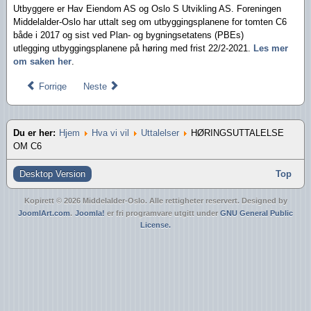
Utbyggere er Hav Eiendom AS og Oslo S Utvikling AS. Foreningen
Middelalder-Oslo har uttalt seg om utbyggingsplanene for tomten C6
både i 2017 og sist ved Plan- og bygningsetatens (PBEs)
utlegging utbyggingsplanene på høring med frist 22/2-2021.
Les mer
om saken her
.
Forrige
Neste
Du er her:
Hjem
Hva vi vil
Uttalelser
HØRINGSUTTALELSE
OM C6
Desktop Version
Top
Kopirett © 2026 Middelalder-Oslo. Alle rettigheter reservert. Designed by
JoomlArt.com
.
Joomla!
er fri programvare utgitt under
GNU General Public
License.