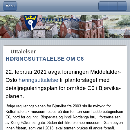
Menu
Close
Om Middelalder-Oslo
Medlemsfordeler og faste arrangementer
Kontaktinfo
Formål
Møter og foredrag
Middelalderbeltet
Middelalderbyen
Medlemsblad
Brukernavn
Hva er Middelalder-Oslo?
Vedtekter
Visjon
Våre arrangementer
Middelalderparken
Dagligliv
Passord
Hva vi vil
Foreningens navn og logo
Handlingsplan
Medlemsturer
Presse
Arkeologiske funn
Husk meg
Uttalelser
Aktiviteter
Gangvaktprisen
Middelalderbyens framtid
Andres arrangementer
Ny viten
Glemt ditt passord?
HØRINGSUTTALELSE OM C6
Glemt ditt brukernavn?
Middelalderbyen i dag
Styremedlemmer
Uttalelser
Gjennomførte arrangementer
22. februar 2021 avga foreningen Middelalder-
Oslo i middelalderen
Kontakt oss
Gjennomførte turer
Oslo
høringsuttalelse
til planforslaget med
Lederartikler
detaljreguleringsplan for område C6 i Bjørvika-
planen.
Ifølge reguleringsplanen for Bjørvika fra 2003 skulle nybygg for
Kulturhistorisk museum reises på den tomten som hadde betegnelsen
C6, nord for og inntil Bispegata og inntil Nordenga bru, i fortsettelsen
av Kong Håkon 5s gate. Siden det ikke ble noe museum i Gamlebyen
innen fristen, som var i 2013, skal tomten brukes til andre formål.