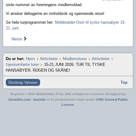
siste nummer av foreningens medlemsblad.
Vi ønsker deltagerne en innholdsrik og spennende reise!
Se hele turprogrammet her:
Middelalder-Oslo til tyske hansabyer 15-
21. juni.
Neste
Du er her:
Hjem
Aktiviteter
Medlemsturer
Aktiviteter
Gjennomførte turer
15-21.JUNI 2026: TUR TIL TYSKE
HANSABYER, RÜGEN OG SKÅNE!
Desktop Version
Top
Kopirett © 2026 Middelalder-Oslo. Alle rettigheter reservert. Designed by
JoomlArt.com
.
Joomla!
er fri programvare utgitt under
GNU General Public
License.