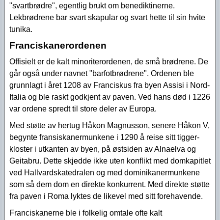
"svartbrødre", egentlig brukt om benediktinerne.
Lekbrødrene bar svart skapular og svart hette til sin hvite
tunika.
Franciskanerordenen
Offisielt er de kalt minoriterordenen, de små brødrene. De
går også under navnet "barfotbrødrene". Ordenen ble
grunnlagt i året 1208 av Franciskus fra byen Assisi i Nord-
Italia og ble raskt godkjent av paven. Ved hans død i 1226
var ordene spredt til store deler av Europa.
Med støtte av hertug Håkon Magnusson, senere Håkon V,
begynte fransiskanermunkene i 1290 å reise sitt tigger-
kloster i utkanten av byen, på østsiden av Alnaelva og
Geitabru. Dette skjedde ikke uten konflikt med domkapitlet
ved Hallvardskatedralen og med dominikanermunkene
som så dem dom en direkte konkurrent. Med direkte støtte
fra paven i Roma lyktes de likevel med sitt forehavende.
Franciskanerne ble i folkelig omtale ofte kalt