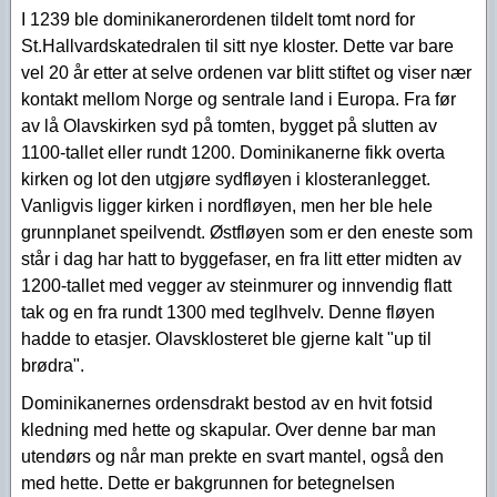
I 1239 ble dominikanerordenen tildelt tomt nord for
St.Hallvardskatedralen til sitt nye kloster. Dette var bare
vel 20 år etter at selve ordenen var blitt stiftet og viser nær
kontakt mellom Norge og sentrale land i Europa. Fra før
av lå Olavskirken syd på tomten, bygget på slutten av
1100-tallet eller rundt 1200. Dominikanerne fikk overta
kirken og lot den utgjøre sydfløyen i klosteranlegget.
Vanligvis ligger kirken i nordfløyen, men her ble hele
grunnplanet speilvendt. Østfløyen som er den eneste som
står i dag har hatt to byggefaser, en fra litt etter midten av
1200-tallet med vegger av steinmurer og innvendig flatt
tak og en fra rundt 1300 med teglhvelv. Denne fløyen
hadde to etasjer. Olavsklosteret ble gjerne kalt "up til
brødra".
Dominikanernes ordensdrakt bestod av en hvit fotsid
kledning med hette og skapular. Over denne bar man
utendørs og når man prekte en svart mantel, også den
med hette. Dette er bakgrunnen for betegnelsen