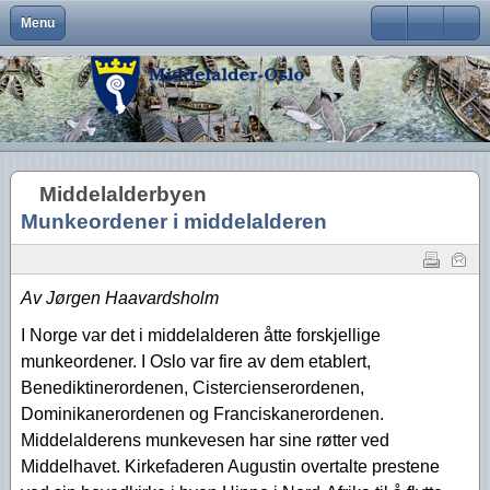
Menu
Close
Om Middelalder-Oslo
Medlemsfordeler og faste arrangementer
Kontaktinfo
Formål
Møter og foredrag
Middelalderbeltet
Middelalderbyen
Medlemsblad
Brukernavn
Hva er Middelalder-Oslo?
Vedtekter
Visjon
Våre arrangementer
Middelalderparken
Dagligliv
Passord
Hva vi vil
Foreningens navn og logo
Handlingsplan
Medlemsturer
Presse
Arkeologiske funn
Husk meg
Middelalderbyen
Aktiviteter
Gangvaktprisen
Middelalderbyens framtid
Andres arrangementer
Ny viten
Glemt ditt passord?
Munkeordener i middelalderen
Glemt ditt brukernavn?
Middelalderbyen i dag
Styremedlemmer
Uttalelser
Gjennomførte arrangementer
Oslo i middelalderen
Kontakt oss
Gjennomførte turer
Av Jørgen Haavardsholm
Lederartikler
I Norge var det i middelalderen åtte forskjellige
munkeordener. I Oslo var fire av dem etablert,
Benediktinerordenen, Cistercienserordenen,
Dominikanerordenen og Franciskanerordenen.
Middelalderens munkevesen har sine røtter ved
Middelhavet. Kirkefaderen Augustin overtalte prestene