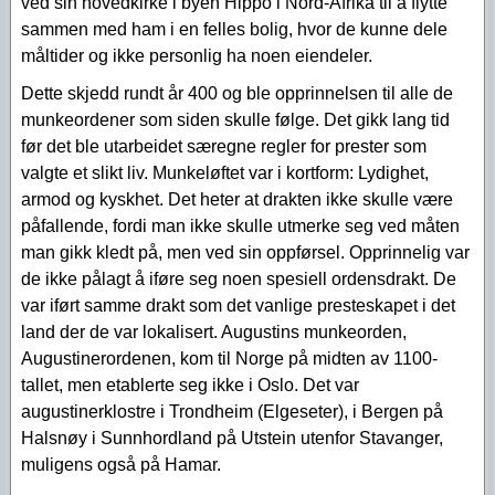
ved sin hovedkirke i byen Hippo i Nord-Afrika til å flytte
sammen med ham i en felles bolig, hvor de kunne dele
måltider og ikke personlig ha noen eiendeler.
Dette skjedd rundt år 400 og ble opprinnelsen til alle de
munkeordener som siden skulle følge. Det gikk lang tid
før det ble utarbeidet særegne regler for prester som
valgte et slikt liv. Munkeløftet var i kortform: Lydighet,
armod og kyskhet. Det heter at drakten ikke skulle være
påfallende, fordi man ikke skulle utmerke seg ved måten
man gikk kledt på, men ved sin oppførsel. Opprinnelig var
de ikke pålagt å iføre seg noen spesiell ordensdrakt. De
var iført samme drakt som det vanlige presteskapet i det
land der de var lokalisert. Augustins munkeorden,
Augustinerordenen, kom til Norge på midten av 1100-
tallet, men etablerte seg ikke i Oslo. Det var
augustinerklostre i Trondheim (Elgeseter), i Bergen på
Halsnøy i Sunnhordland på Utstein utenfor Stavanger,
muligens også på Hamar.