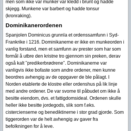
men som ikke var munker var kledd i brunt og hadde
skjegg. Munkene var barbert og hadde tonsur
(kronraking).
Dominikanerordenen
Spanjolen Dominicus grunnla et ordenssamfunn i Syd-
Frankrike i 1216. Dominikanerne er ikke en munkeorden i
vanlig forstand, men et samfunn av prester som har som
formål å utbre den kristne tro gjennom sin preken, derav
også kalt "predikerbrødrene". Dominikanerne var
vanligvis ikke bofaste som andre ordener, men kunne
beordres avhengig av de oppgaver de ble pålagt. I
Norden etablerte de klostre eller ordenshus på lik linje
med andre ordener. De var svorne til påbudet om ikke å
besitte eiendom, dvs. et fattigdomsideal. Ordenen skulle
heller ikke besitte jordegods, slik som f.eks.
cistercienserne og benediktinerne i stor grad gjorde. Som
tiggerorden var de helt avhengig av gaver fra
befolkningen for å leve.