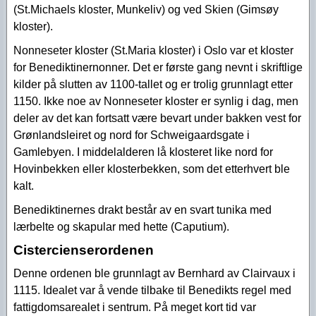
(St.Michaels kloster, Munkeliv) og ved Skien (Gimsøy
kloster).
Nonneseter kloster (St.Maria kloster) i Oslo var et kloster
for Benediktinernonner. Det er første gang nevnt i skriftlige
kilder på slutten av 1100-tallet og er trolig grunnlagt etter
1150. Ikke noe av Nonneseter kloster er synlig i dag, men
deler av det kan fortsatt være bevart under bakken vest for
Grønlandsleiret og nord for Schweigaardsgate i
Gamlebyen. I middelalderen lå klosteret like nord for
Hovinbekken eller klosterbekken, som det etterhvert ble
kalt.
Benediktinernes drakt består av en svart tunika med
lærbelte og skapular med hette (Caputium).
Cistercienserordenen
Denne ordenen ble grunnlagt av Bernhard av Clairvaux i
1115. Idealet var å vende tilbake til Benedikts regel med
fattigdomsarealet i sentrum. På meget kort tid var