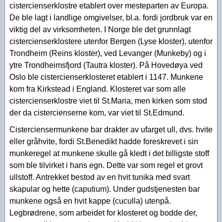
cistercienserklostre etablert over mesteparten av Europa.
De ble lagt i landlige omgivelser, bl.a. fordi jordbruk var en
viktig del av virksomheten. I Norge ble det grunnlagt
cistercienserklostere utenfor Bergen (Lyse kloster), utenfor
Trondheim (Reins kloster), ved Levanger (Munkeby) og i
ytre Trondheimsfjord (Tautra kloster). På Hovedøya ved
Oslo ble cistercienserklosteret etablert i 1147. Munkene
kom fra Kirkstead i England. Klosteret var som alle
cistercienserklostre viet til St.Maria, men kirken som stod
der da cistercienserne kom, var viet til St.Edmund.
Cisterciensermunkene bar drakter av ufarget ull, dvs. hvite
eller gråhvite, fordi St.Benedikt hadde foreskrevet i sin
munkeregel at munkene skulle gå kledt i det billigste stoff
som ble tilvirket i hans egn. Dette var som regel et grovt
ullstoff. Antrekket bestod av en hvit tunika med svart
skapular og hette (caputium). Under gudstjenesten bar
munkene også en hvit kappe (cuculla) utenpå.
Legbrødrene, som arbeidet for klosteret og bodde der,