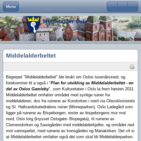
Menu
Close
Om Middelalder-Oslo
Medlemsfordeler og faste arrangementer
Kontaktinfo
Formål
Møter og foredrag
Middelalderbeltet
Middelalderbyen
Medlemsblad
Brukernavn
Hva er Middelalder-Oslo?
Vedtekter
Visjon
Våre arrangementer
Middelalderparken
Dagligliv
Passord
Hva vi vil
Foreningens navn og logo
Handlingsplan
Medlemsturer
Presse
Arkeologiske funn
Husk meg
Middelalderbeltet
Aktiviteter
Gangvaktprisen
Middelalderbyens framtid
Andres arrangementer
Ny viten
Glemt ditt passord?
Glemt ditt brukernavn?
Middelalderbyen i dag
Styremedlemmer
Uttalelser
Gjennomførte arrangementer
Begrepet "Middelalderbeltet" ble brukt om Oslos tusenårssted, og
Oslo i middelalderen
Kontakt oss
Gjennomførte turer
forekommer bl a også i "
Plan
for utvikling av Middelalderbeltet - en
del av Oslos Gamleby
", som
Kulturetaten i Oslo la frem høsten 2011.
Lederartikler
Middelalderbeltet omfatter området med synlige ruiner fra
middelalderen, dvs fra ruinene av Korskirken i nord via Olavsklosterets
og St. Hallvardskatedralens ruiner (Minneparken), Oslo Ladegård som
ligger på ruinene av Bispeborgen, rester av bispeborgens mur mot
nord, Oslo torg (krysset Oslogate- Bispegata), til ruinene av
Clemenskirken og Saxegården med middelalderkjeller, og området ned
mot vannspeilet, med ruinene av konsgården og Mariakirken. Det vil si
at Middelalderbeltet omfatter også det som skal bli Middelalderparken.